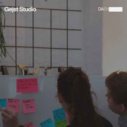
DA
EN