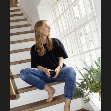
creation med børn, unge
og de professionelle
omkring dem. Vi ved, at de
bedste løsninger opstår,
når strategisk ledelse,
praksiserfaring og unges
perspektiver mødes – og
når AI gøres konkret,
meningsfuld og
håndterbar i hverdagen.