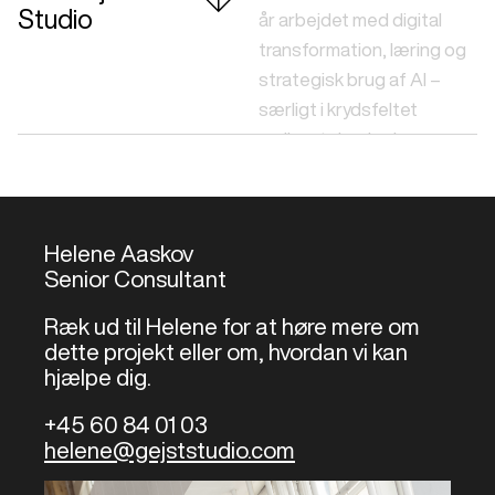
Studio
år arbejdet med digital
transformation, læring og
strategisk brug af AI –
særligt i krydsfeltet
mellem teknologi,
mennesker og kultur. Vi har
solid erfaring fra
ungdomsuddannelser,
Helene Aaskov
efterskoler og
Senior Consultant
læringsmiljøer, hvor nye
teknologier ikke bare skal
Ræk ud til Helene for at høre mere om
implementeres, men
dette projekt eller om, hvordan vi kan
hjælpe dig.
forstås, diskuteres og
omsættes ansvarligt.
+45 60 84 01 03
helene@gejststudio.com
Vores tilgang bygger på
samskabelse og co-