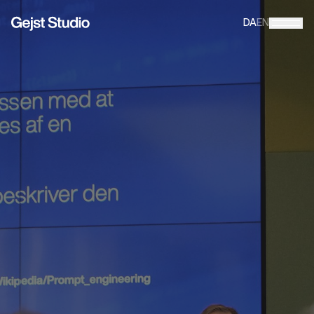
DA
EN