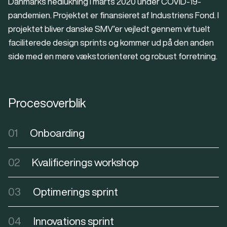
Danmarks nedlukning i marts 2020 under COVID-19-
pandemien. Projektet er finansieret af Industriens Fond. I
projektet bliver danske SMV’er vejledt gennem virtuelt
faciliterede design sprints og kommer ud på den anden
side med en mere vækstorienteret og robust forretning.
Procesoverblik
01
Onboarding
02
Kvalificerings workshop
03
Optimerings sprint
04
Innovations sprint