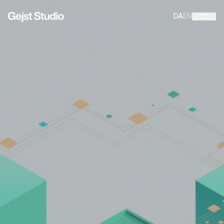
DA
EN