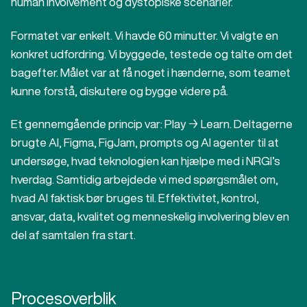
human involvement og dystopiske scenarier.
Formatet var enkelt. Vi havde 60 minutter. Vi valgte en
konkret udfordring. Vi byggede, testede og talte om det
bagefter. Målet var at få noget i hænderne, som teamet
kunne forstå, diskutere og bygge videre på.
Et gennemgående princip var: Play → Learn. Deltagerne
brugte AI, Figma, FigJam, prompts og AI agenter til at
undersøge, hvad teknologien kan hjælpe med i NRGI’s
hverdag. Samtidig arbejdede vi med spørgsmålet om,
hvad AI faktisk bør bruges til. Effektivitet, kontrol,
ansvar, data, kvalitet og menneskelig involvering blev en
del af samtalen fra start.
Procesoverblik