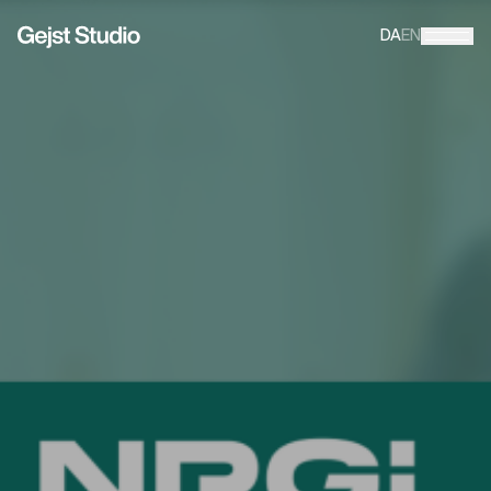
DA
EN