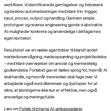
workflows. Vi identificerede gentagelser og tidsrøvere
og beskrev automatiseringer med klare trin: trigger,
input, proces, output og handling. Gennem simple
prototyper og reverse engineering gjorde vi abstrakte
AI-muligheder konkrete og anvendelige i deltagernes
egen kontekst.
Resultatet var en række agentidéer til blandt andet
markedsovervågning, mødeopsamling og projektledelse
– med klare overvejelser om ansvar og menneskelig
godkendelse. Forløbet gav et fælles sprog for, hvornår AI
skal handle, og hvornår mennesker skal tage over. Vi
arbejdede også med dilemmaer og dystopier for at
sikre, at løsningerne ikke kun er effektive, men også
ansvarlige og meningsfulde.
Læs om
Forløb til interne AI-ambassadører.